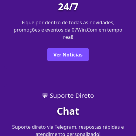
24/7
Fique por dentro de todas as novidades,
promoções e eventos da 07Win.Com em tempo
real!
Ver Notícias
💬 Suporte Direto
Chat
Suporte direto via Telegram, respostas rápidas e
atendimento personalizado!