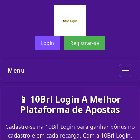
Login
Registrar-se
Menu
📱 10Brl Login A Melhor
Plataforma de Apostas
Cadastre-se na 10Brl Login para ganhar bônus no
cadastro e em cada recarga. Com a 10Brl Login,