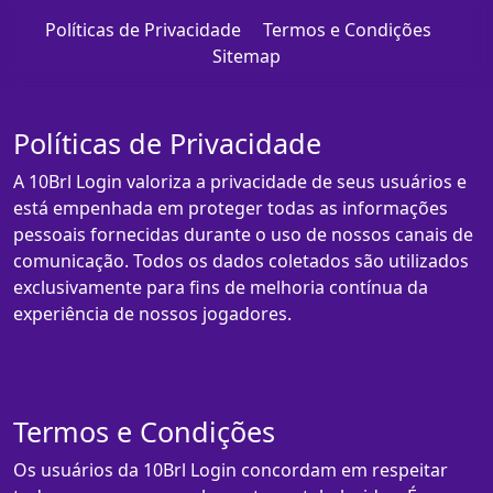
Políticas de Privacidade
Termos e Condições
Sitemap
Políticas de Privacidade
A 10Brl Login valoriza a privacidade de seus usuários e
está empenhada em proteger todas as informações
pessoais fornecidas durante o uso de nossos canais de
comunicação. Todos os dados coletados são utilizados
exclusivamente para fins de melhoria contínua da
experiência de nossos jogadores.
Termos e Condições
Os usuários da 10Brl Login concordam em respeitar