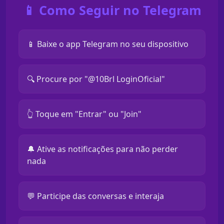
📱 Como Seguir no Telegram
📱 Baixe o app Telegram no seu dispositivo
🔍 Procure por "@10Brl LoginOficial"
👆 Toque em "Entrar" ou "Join"
🔔 Ative as notificações para não perder
nada
💬 Participe das conversas e interaja