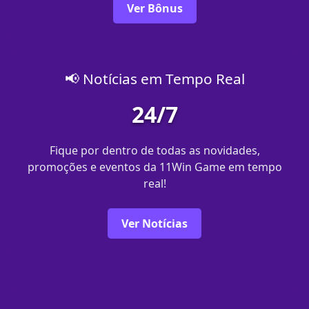
Ver Bônus
📢 Notícias em Tempo Real
24/7
Fique por dentro de todas as novidades,
promoções e eventos da 11Win Game em tempo
real!
Ver Notícias