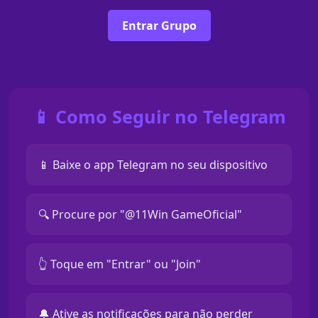
Entrar Grupo
📱 Como Seguir no Telegram
📱 Baixe o app Telegram no seu dispositivo
🔍 Procure por "@11Win GameOficial"
👆 Toque em "Entrar" ou "Join"
🔔 Ative as notificações para não perder