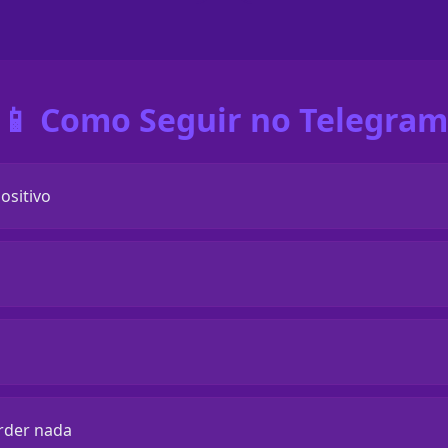
📱 Como Seguir no Telegram
ositivo
erder nada