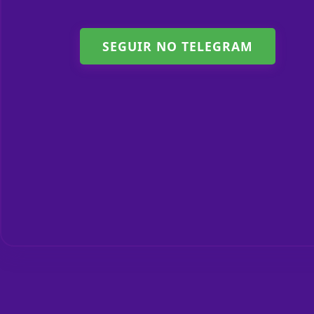
SEGUIR NO TELEGRAM