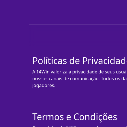
Políticas de Privacida
A 14Win valoriza a privacidade de seus usu
nossos canais de comunicação. Todos os dad
jogadores.
Termos e Condições