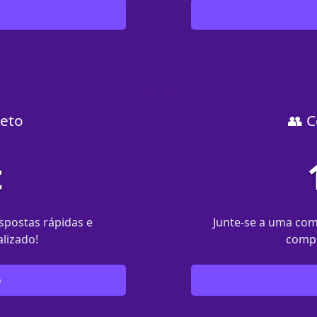
reto
👥 
t
espostas rápidas e
Junte-se a uma com
lizado!
compa
e