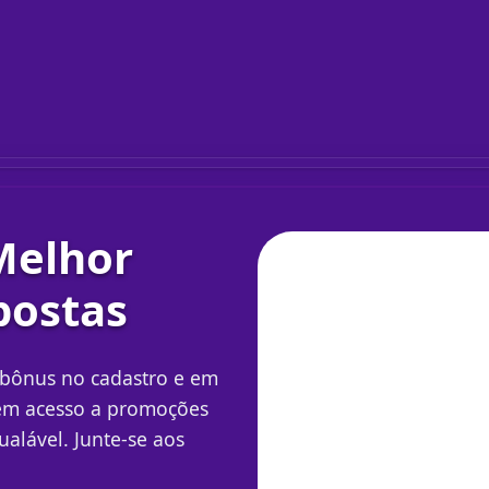
Melhor
postas
 bônus no cadastro e em
tem acesso a promoções
ualável. Junte-se aos