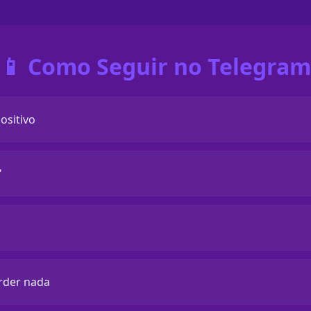
📱 Como Seguir no Telegram
ositivo
"
erder nada