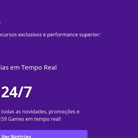
m
ecursos exclusivos e performance superior:
cias em Tempo Real
24/7
e todas as novidades, promoções e
159 Games em tempo real!
Ver Notícias