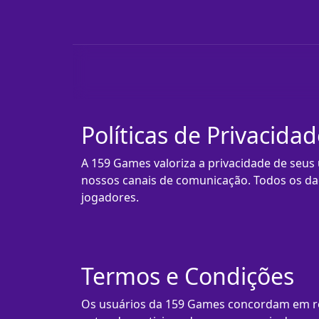
Políticas de Privacida
A 159 Games valoriza a privacidade de seu
nossos canais de comunicação. Todos os dad
jogadores.
Termos e Condições
Os usuários da 159 Games concordam em res