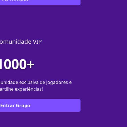
Comunidade VIP
1000+
unidade exclusiva de jogadores e
rtilhe experiências!
Entrar Grupo