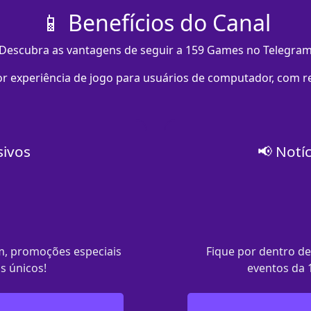
📱 Benefícios do Canal
Descubra as vantagens de seguir a 159 Games no Telegra
r experiência de jogo para usuários de computador, com r
sivos
📢 Notí
m, promoções especiais
Fique por dentro d
s únicos!
eventos da 