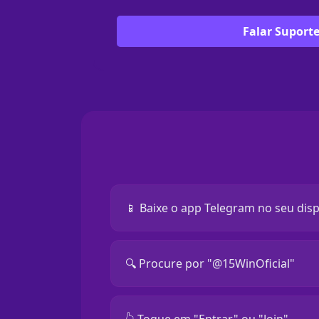
Falar Suport
📱 Baixe o app Telegram no seu disp
🔍 Procure por "@15WinOficial"