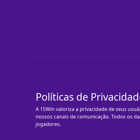
Políticas de Privacida
A 15Win valoriza a privacidade de seus usu
nossos canais de comunicação. Todos os dad
jogadores.