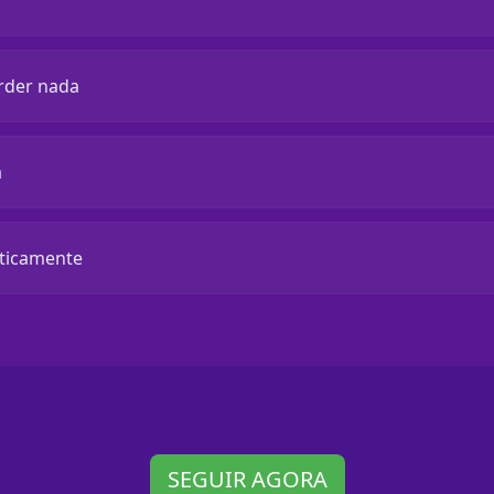
erder nada
a
aticamente
SEGUIR AGORA