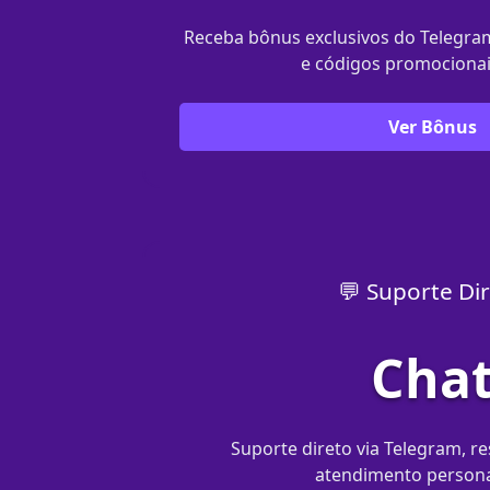
Receba bônus exclusivos do Telegra
e códigos promocionai
Ver Bônus
💬 Suporte Di
Cha
Suporte direto via Telegram, r
atendimento persona