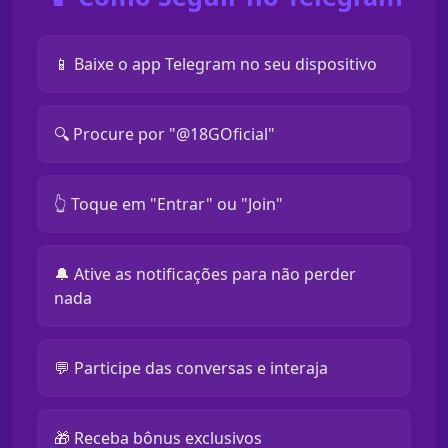
📱 Baixe o app Telegram no seu dispositivo
🔍 Procure por "@18GOficial"
👆 Toque em "Entrar" ou "Join"
🔔 Ative as notificações para não perder
nada
💬 Participe das conversas e interaja
🎁 Receba bônus exclusivos