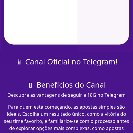
📱 Canal Oficial no Telegram!
📱 Benefícios do Canal
Descubra as vantagens de seguir a 18G no Telegram
Para quem está começando, as apostas simples são
ideais. Escolha um resultado único, como a vitória do
seu time favorito, e familiarize-se com o processo antes
de explorar opções mais complexas, como apostas