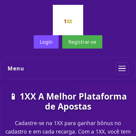
Login
Registrar-se
Menu
📱 1XX A Melhor Plataforma
de Apostas
Cadastre-se na 1XX para ganhar bônus no
cadastro e em cada recarga. Com a 1XX, você tem