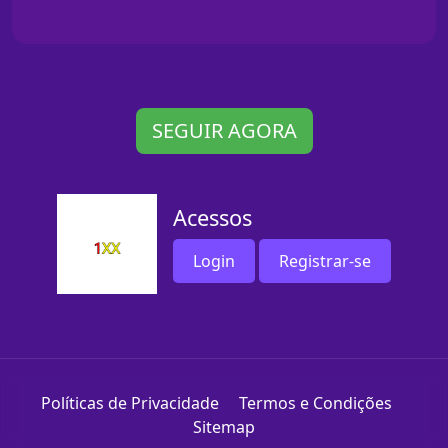
SEGUIR AGORA
Acessos
Login
Registrar-se
Políticas de Privacidade
Termos e Condições
Sitemap