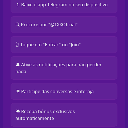
📱 Baixe o app Telegram no seu dispositivo
🔍 Procure por "@1XXOficial"
👆 Toque em "Entrar" ou "Join"
🔔 Ative as notificações para não perder
nada
💬 Participe das conversas e interaja
🎁 Receba bônus exclusivos
automaticamente