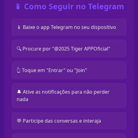
📱 Como Seguir no Telegram
📱 Baixe o app Telegram no seu dispositivo
🔍 Procure por "@2025 Tiger APPOficial"
👆 Toque em "Entrar" ou "Join"
🔔 Ative as notificações para não perder
nada
💬 Participe das conversas e interaja