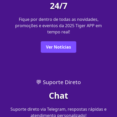
24/7
Fique por dentro de todas as novidades,
promoções e eventos da 2025 Tiger APP em
tempo real!
Ver Notícias
💬 Suporte Direto
Chat
Suporte direto via Telegram, respostas rápidas e
atendimento personalizado!