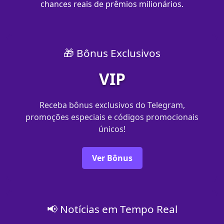
chances reais de prêmios milionários.
🎁 Bônus Exclusivos
VIP
Receba bônus exclusivos do Telegram,
promoções especiais e códigos promocionais
únicos!
Ver Bônus
📢 Notícias em Tempo Real