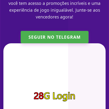
você tem acesso a promoções incríveis e uma
experiência de jogo inigualável. Junte-se aos
vencedores agora!
SEGUIR NO TELEGRAM