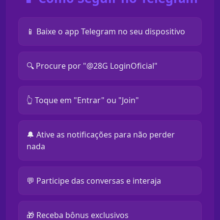
📱 Baixe o app Telegram no seu dispositivo
🔍 Procure por "@28G LoginOficial"
👆 Toque em "Entrar" ou "Join"
🔔 Ative as notificações para não perder
nada
💬 Participe das conversas e interaja
🎁 Receba bônus exclusivos