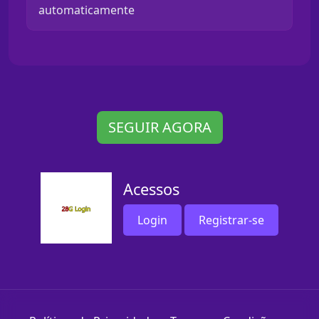
automaticamente
SEGUIR AGORA
Acessos
Login
Registrar-se