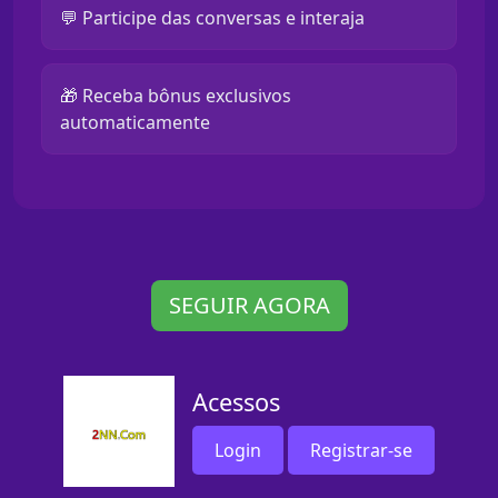
💬 Participe das conversas e interaja
🎁 Receba bônus exclusivos
automaticamente
SEGUIR AGORA
Acessos
Login
Registrar-se