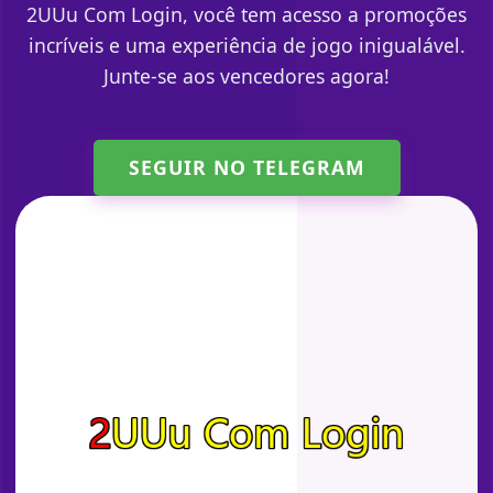
2UUu Com Login, você tem acesso a promoções
incríveis e uma experiência de jogo inigualável.
Junte-se aos vencedores agora!
SEGUIR NO TELEGRAM