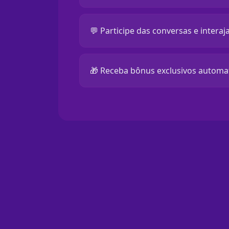
💬 Participe das conversas e interaj
🎁 Receba bônus exclusivos autom