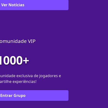
Ver Notícias
Comunidade VIP
1000+
unidade exclusiva de jogadores e
rtilhe experiências!
Entrar Grupo