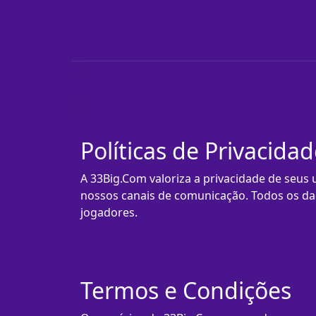
Políticas de Privacida
A 33Big.Com valoriza a privacidade de seus
nossos canais de comunicação. Todos os dad
jogadores.
Termos e Condições