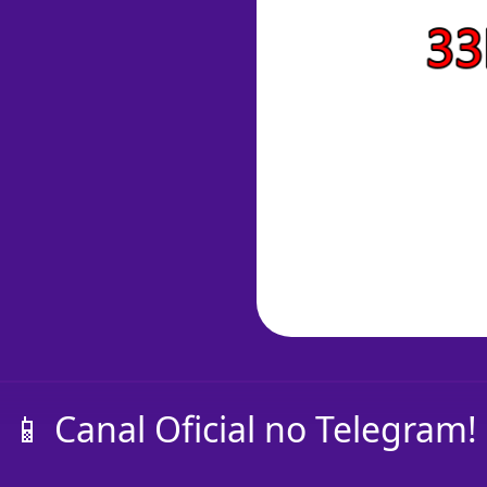
📱 Canal Oficial no Telegram!