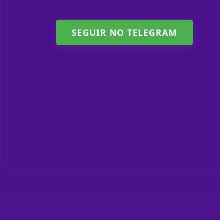
SEGUIR NO TELEGRAM