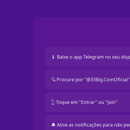
📱 Baixe o app Telegram no seu disp
🔍 Procure por "@33Big.ComOficial"
👆 Toque em "Entrar" ou "Join"
🔔 Ative as notificações para não p