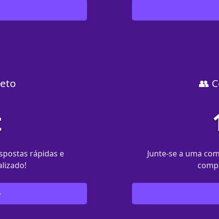
reto
👥 
t
espostas rápidas e
Junte-se a uma com
lizado!
compa
e