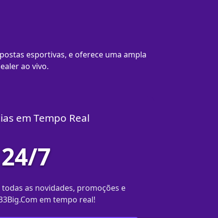
apostas esportivas, e oferece uma ampla
ealer ao vivo.
cias em Tempo Real
24/7
e todas as novidades, promoções e
33Big.Com em tempo real!