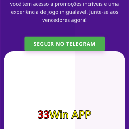
você tem acesso a promoções incríveis e uma
experiência de jogo inigualável. Junte-se aos
vencedores agora!
SEGUIR NO TELEGRAM