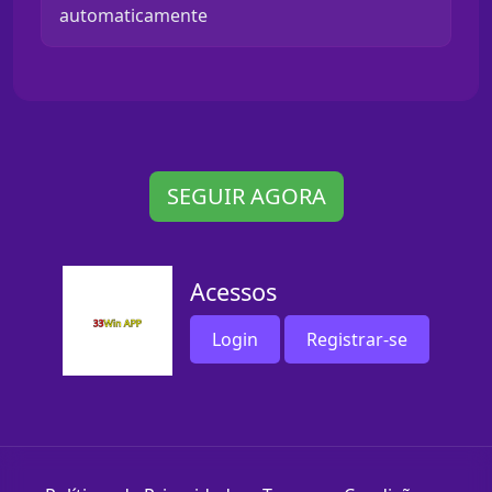
automaticamente
SEGUIR AGORA
Acessos
Login
Registrar-se