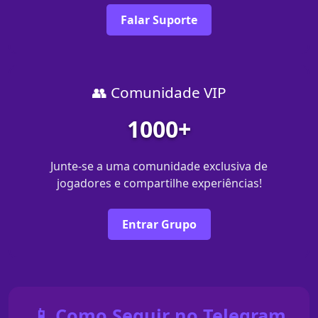
Falar Suporte
👥 Comunidade VIP
1000+
Junte-se a uma comunidade exclusiva de
jogadores e compartilhe experiências!
Entrar Grupo
📱 Como Seguir no Telegram