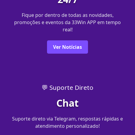
Fique por dentro de todas as novidades,
promoções e eventos da 33Win APP em tempo
real!
Ver Notícias
💬 Suporte Direto
Chat
Suporte direto via Telegram, respostas rápidas e
atendimento personalizado!