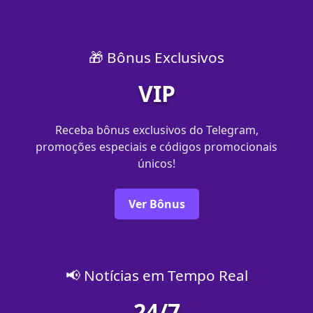
🎁 Bônus Exclusivos
VIP
Receba bônus exclusivos do Telegram,
promoções especiais e códigos promocionais
únicos!
Ver Bônus
📢 Notícias em Tempo Real
24/7