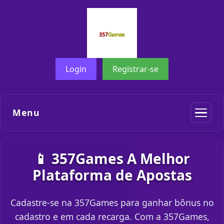
Login
Registrar-se
Menu
📱 357Games A Melhor
Plataforma de Apostas
Cadastre-se na 357Games para ganhar bônus no
cadastro e em cada recarga. Com a 357Games,