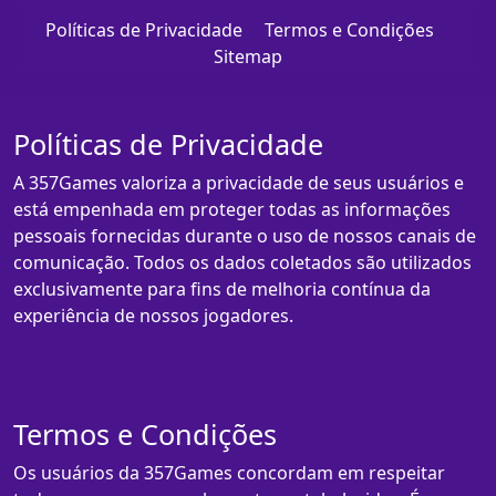
Políticas de Privacidade
Termos e Condições
Sitemap
Políticas de Privacidade
A 357Games valoriza a privacidade de seus usuários e
está empenhada em proteger todas as informações
pessoais fornecidas durante o uso de nossos canais de
comunicação. Todos os dados coletados são utilizados
exclusivamente para fins de melhoria contínua da
experiência de nossos jogadores.
Termos e Condições
Os usuários da 357Games concordam em respeitar