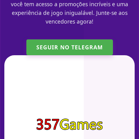
você tem acesso a promoções incríveis e uma
experiência de jogo inigualável. Junte-se aos
vencedores agora!
SEGUIR NO TELEGRAM