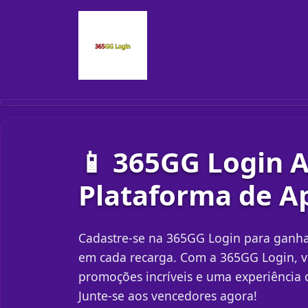
📱 365GG Login 
Plataforma de A
Cadastre-se na 365GG Login para ganha
em cada recarga. Com a 365GG Login, v
promoções incríveis e uma experiência d
Junte-se aos vencedores agora!