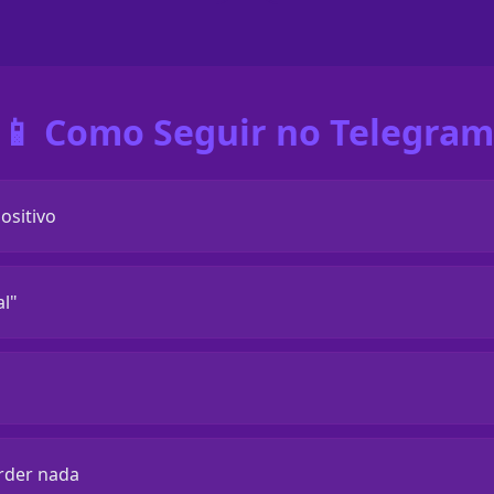
📱 Como Seguir no Telegram
ositivo
l"
erder nada