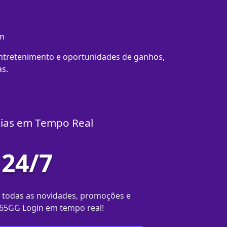
am
tretenimento e oportunidades de ganhos,
as.
cias em Tempo Real
24/7
e todas as novidades, promoções e
65GG Login em tempo real!