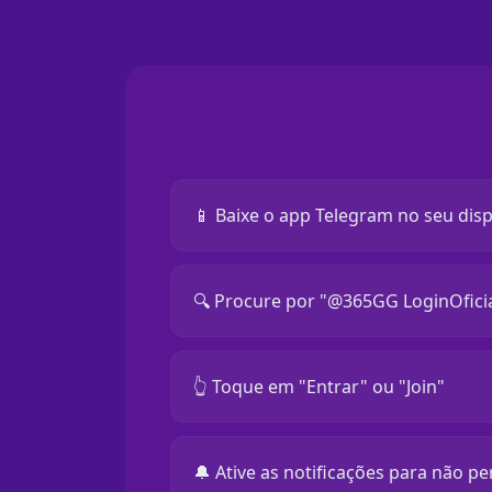
📱 Baixe o app Telegram no seu disp
🔍 Procure por "@365GG LoginOficia
👆 Toque em "Entrar" ou "Join"
🔔 Ative as notificações para não p