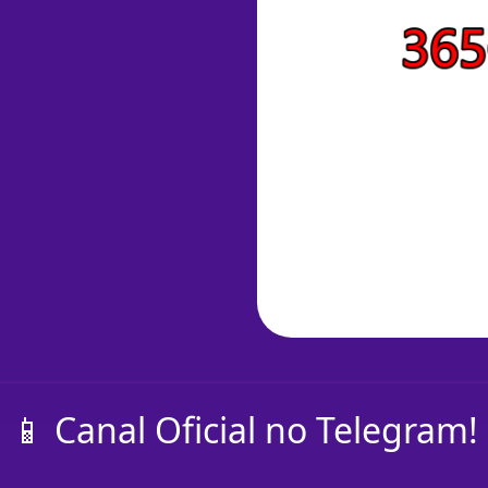
📱 Canal Oficial no Telegram!