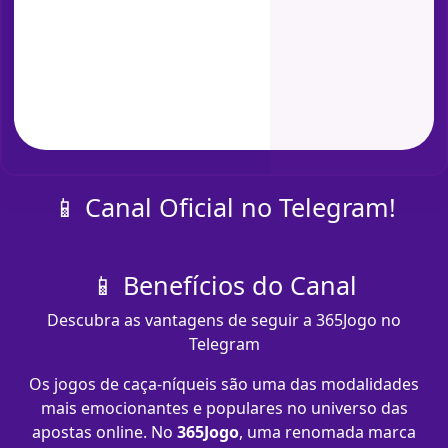
📱 Canal Oficial no Telegram!
📱 Benefícios do Canal
Descubra as vantagens de seguir a 365Jogo no
Telegram
Os jogos de caça-níqueis são uma das modalidades
mais emocionantes e populares no universo das
apostas online. No
365Jogo
, uma renomada marca