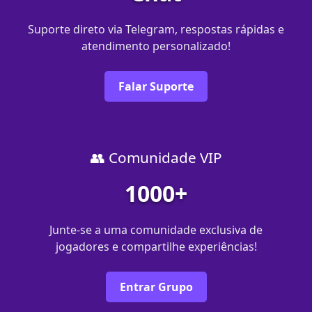
Suporte direto via Telegram, respostas rápidas e
atendimento personalizado!
Falar Suporte
👥 Comunidade VIP
1000+
Junte-se a uma comunidade exclusiva de
jogadores e compartilhe experiências!
Entrar Grupo