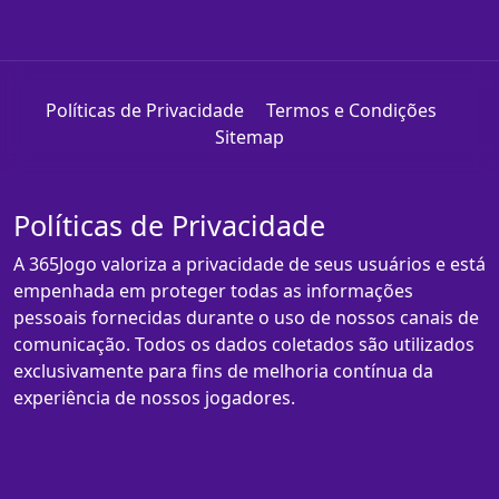
Políticas de Privacidade
Termos e Condições
Sitemap
Políticas de Privacidade
A 365Jogo valoriza a privacidade de seus usuários e está
empenhada em proteger todas as informações
pessoais fornecidas durante o uso de nossos canais de
comunicação. Todos os dados coletados são utilizados
exclusivamente para fins de melhoria contínua da
experiência de nossos jogadores.