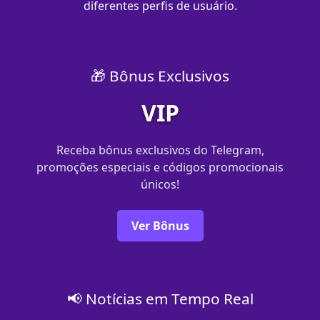
diferentes perfis de usuário.
🎁 Bônus Exclusivos
VIP
Receba bônus exclusivos do Telegram,
promoções especiais e códigos promocionais
únicos!
Ver Bônus
📢 Notícias em Tempo Real