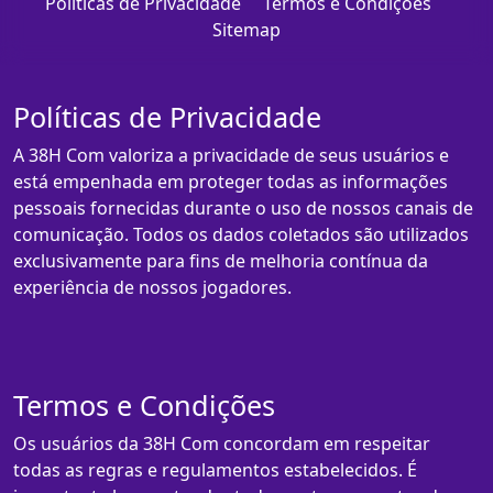
Políticas de Privacidade
Termos e Condições
Sitemap
Políticas de Privacidade
A 38H Com valoriza a privacidade de seus usuários e
está empenhada em proteger todas as informações
pessoais fornecidas durante o uso de nossos canais de
comunicação. Todos os dados coletados são utilizados
exclusivamente para fins de melhoria contínua da
experiência de nossos jogadores.
Termos e Condições
Os usuários da 38H Com concordam em respeitar
todas as regras e regulamentos estabelecidos. É