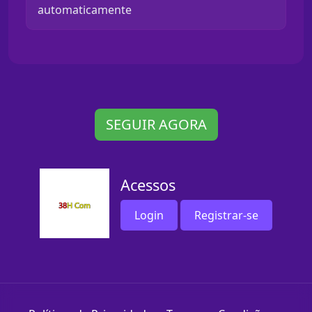
automaticamente
SEGUIR AGORA
Acessos
Login
Registrar-se