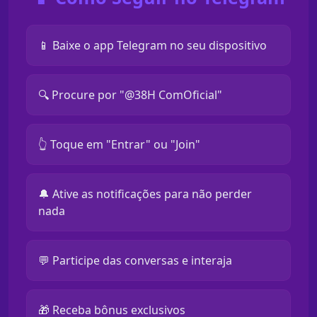
📱 Baixe o app Telegram no seu dispositivo
🔍 Procure por "@38H ComOficial"
👆 Toque em "Entrar" ou "Join"
🔔 Ative as notificações para não perder
nada
💬 Participe das conversas e interaja
🎁 Receba bônus exclusivos