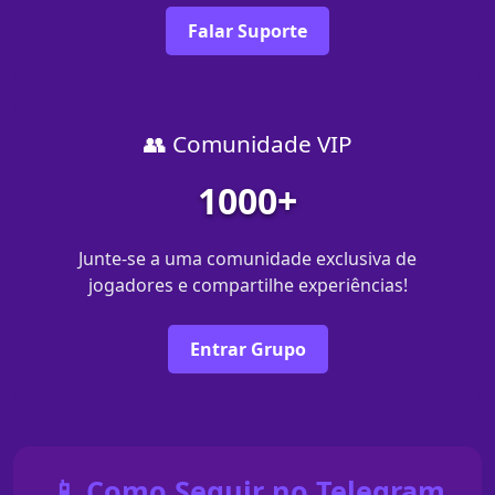
Falar Suporte
👥 Comunidade VIP
1000+
Junte-se a uma comunidade exclusiva de
jogadores e compartilhe experiências!
Entrar Grupo
📱 Como Seguir no Telegram