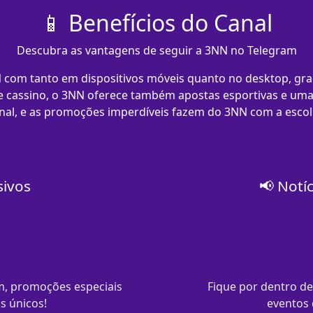
📱 Benefícios do Canal
Descubra as vantagens de seguir a 3NN no Telegram
om​ tanto em dispositivos móveis quanto no desktop, graç
de cassino, o 3NN oferece também apostas esportivas e uma 
onal, e as promoções imperdíveis fazem do 3NN com​ a escol
sivos
📢 Notí
m, promoções especiais
Fique por dentro d
s únicos!
eventos 