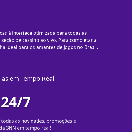
as à interface otimizada para todas as
seção de cassino ao vivo. Para completar a
ha ideal para os amantes de jogos no Brasil.
cias em Tempo Real
24/7
e todas as novidades, promoções e
da 3NN em tempo real!