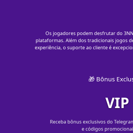
Os jogadores podem desfrutar do 3NN c
plataformas. Além dos tradicionais jogos 
experiência, o suporte ao cliente é excepci
🎁 Bônus Exclu
VIP
Receba bônus exclusivos do Telegra
e códigos promocionai