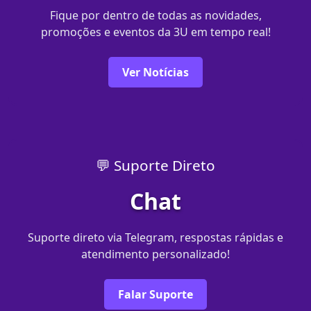
Fique por dentro de todas as novidades,
promoções e eventos da 3U em tempo real!
Ver Notícias
💬 Suporte Direto
Chat
Suporte direto via Telegram, respostas rápidas e
atendimento personalizado!
Falar Suporte