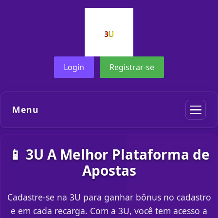
Login
Registrar-se
Menu
📱 3U A Melhor Plataforma de
Apostas
Cadastre-se na 3U para ganhar bônus no cadastro
e em cada recarga. Com a 3U, você tem acesso a