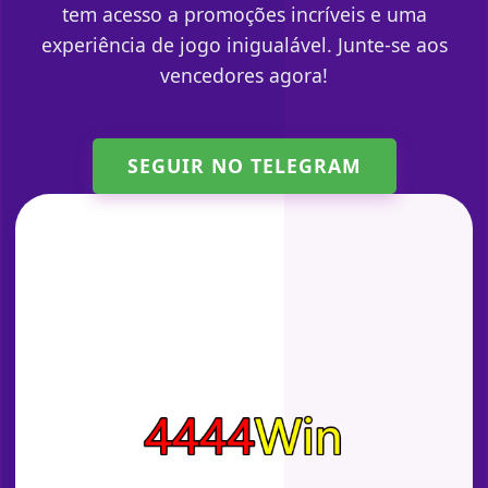
tem acesso a promoções incríveis e uma
experiência de jogo inigualável. Junte-se aos
vencedores agora!
SEGUIR NO TELEGRAM