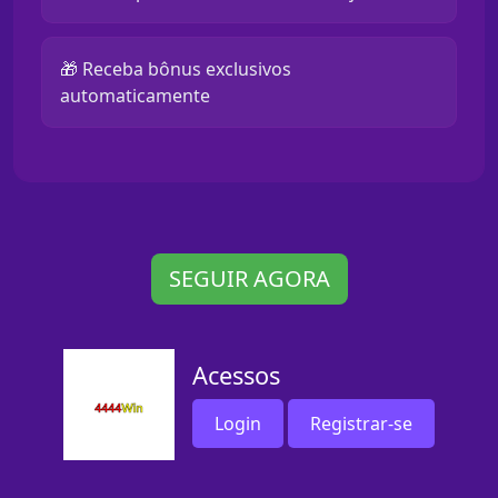
🎁 Receba bônus exclusivos
automaticamente
SEGUIR AGORA
Acessos
Login
Registrar-se