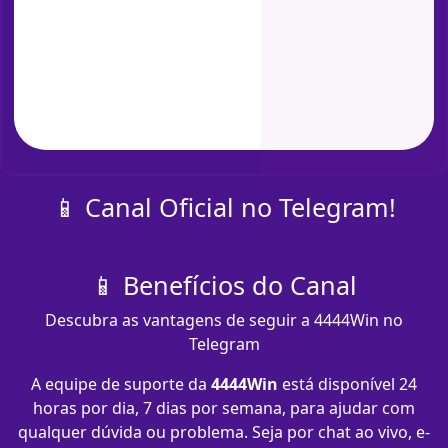
📱 Canal Oficial no Telegram!
📱 Benefícios do Canal
Descubra as vantagens de seguir a 4444Win no
Telegram
A equipe de suporte da
4444Win
está disponível 24
horas por dia, 7 dias por semana, para ajudar com
qualquer dúvida ou problema. Seja por chat ao vivo, e-