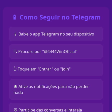
📱 Como Seguir no Telegram
📱 Baixe o app Telegram no seu dispositivo
🔍 Procure por "@4444WinOficial"
👆 Toque em "Entrar" ou "Join"
🔔 Ative as notificações para não perder
nada
💬 Participe das conversas e interaja