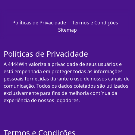
Políticas de Privacidade
Termos e Condições
Sitemap
Políticas de Privacidade
A 4444Win valoriza a privacidade de seus usuários e
está empenhada em proteger todas as informações
pessoais fornecidas durante o uso de nossos canais de
comunicação. Todos os dados coletados são utilizados
exclusivamente para fins de melhoria contínua da
experiência de nossos jogadores.
Termos e Condições