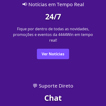
📢 Notícias em Tempo Real
24/7
Fique por dentro de todas as novidades,
promoções e eventos da 4444Win em tempo
real!
Ver Notícias
💬 Suporte Direto
Chat