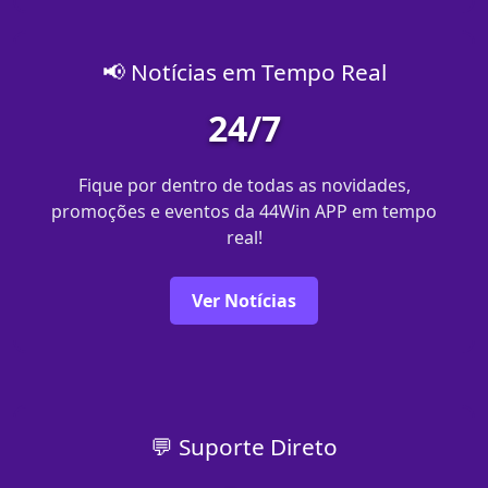
📢 Notícias em Tempo Real
24/7
Fique por dentro de todas as novidades,
promoções e eventos da 44Win APP em tempo
real!
Ver Notícias
💬 Suporte Direto