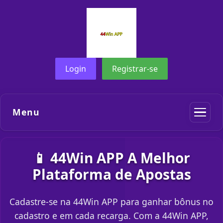
Login
Registrar-se
Menu
📱 44Win APP A Melhor
Plataforma de Apostas
Cadastre-se na 44Win APP para ganhar bônus no
cadastro e em cada recarga. Com a 44Win APP,