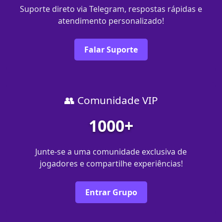
Suporte direto via Telegram, respostas rápidas e
atendimento personalizado!
Falar Suporte
👥 Comunidade VIP
1000+
Junte-se a uma comunidade exclusiva de
jogadores e compartilhe experiências!
Entrar Grupo