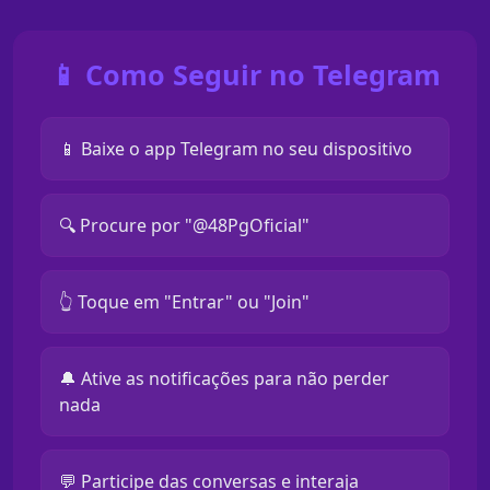
📱 Como Seguir no Telegram
📱 Baixe o app Telegram no seu dispositivo
🔍 Procure por "@48PgOficial"
👆 Toque em "Entrar" ou "Join"
🔔 Ative as notificações para não perder
nada
💬 Participe das conversas e interaja