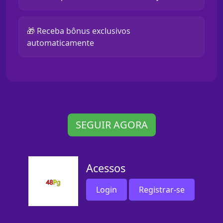
🎁 Receba bônus exclusivos
automaticamente
SEGUIR AGORA
Acessos
Login
Registrar-se