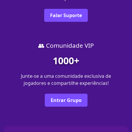
Falar Suporte
👥 Comunidade VIP
1000+
Junte-se a uma comunidade exclusiva de
jogadores e compartilhe experiências!
Entrar Grupo