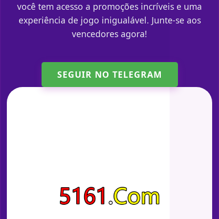
você tem acesso a promoções incríveis e uma
experiência de jogo inigualável. Junte-se aos
vencedores agora!
SEGUIR NO TELEGRAM