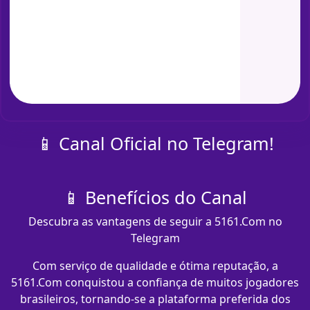
📱 Canal Oficial no Telegram!
📱 Benefícios do Canal
Descubra as vantagens de seguir a 5161.Com no
Telegram
Com serviço de qualidade e ótima reputação, a
5161.Com conquistou a confiança de muitos jogadores
brasileiros, tornando-se a plataforma preferida dos