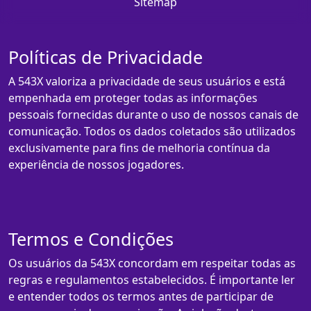
Sitemap
Políticas de Privacidade
A 543X valoriza a privacidade de seus usuários e está
empenhada em proteger todas as informações
pessoais fornecidas durante o uso de nossos canais de
comunicação. Todos os dados coletados são utilizados
exclusivamente para fins de melhoria contínua da
experiência de nossos jogadores.
Termos e Condições
Os usuários da 543X concordam em respeitar todas as
regras e regulamentos estabelecidos. É importante ler
e entender todos os termos antes de participar de