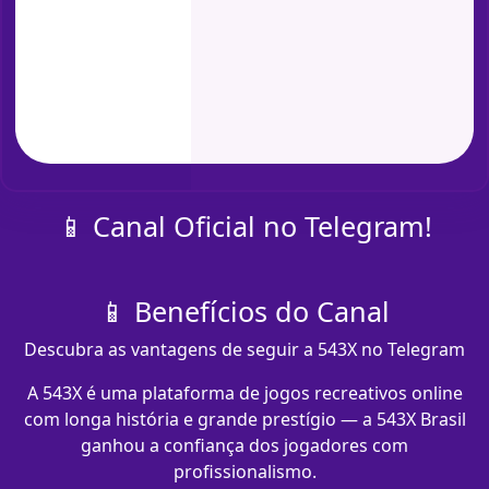
📱 Canal Oficial no Telegram!
📱 Benefícios do Canal
Descubra as vantagens de seguir a 543X no Telegram
A 543X é uma plataforma de jogos recreativos online
com longa história e grande prestígio — a 543X Brasil
ganhou a confiança dos jogadores com
profissionalismo.