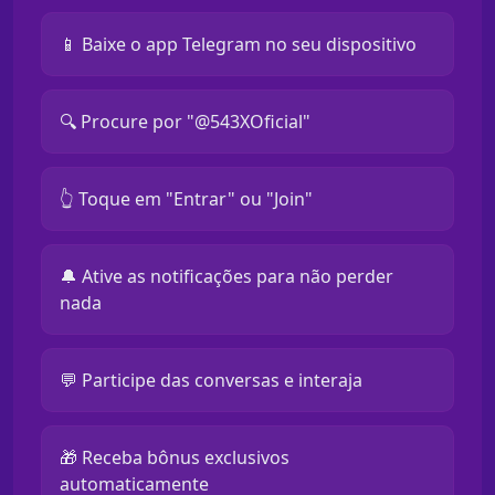
📱 Baixe o app Telegram no seu dispositivo
🔍 Procure por "@543XOficial"
👆 Toque em "Entrar" ou "Join"
🔔 Ative as notificações para não perder
nada
💬 Participe das conversas e interaja
🎁 Receba bônus exclusivos
automaticamente