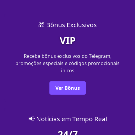
🎁 Bônus Exclusivos
VIP
Receba bônus exclusivos do Telegram,
promoções especiais e códigos promocionais
únicos!
Ver Bônus
📢 Notícias em Tempo Real
24/7