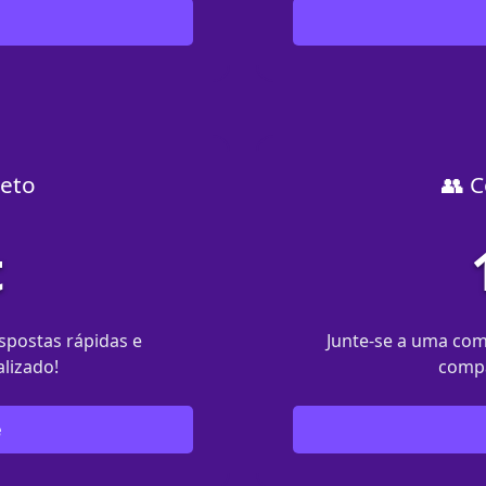
reto
👥 
t
espostas rápidas e
Junte-se a uma com
lizado!
compa
e