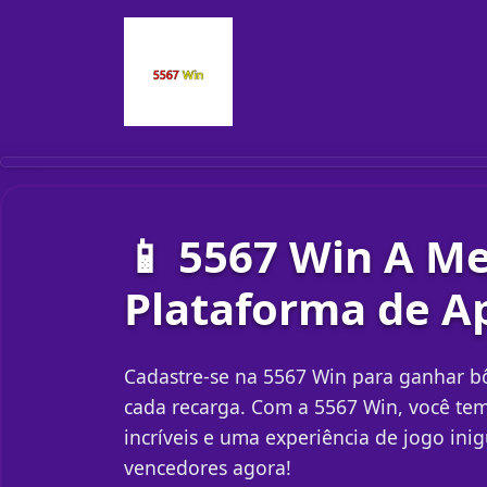
📱 5567 Win A M
Plataforma de A
Cadastre-se na 5567 Win para ganhar b
cada recarga. Com a 5567 Win, você te
incríveis e uma experiência de jogo inig
vencedores agora!