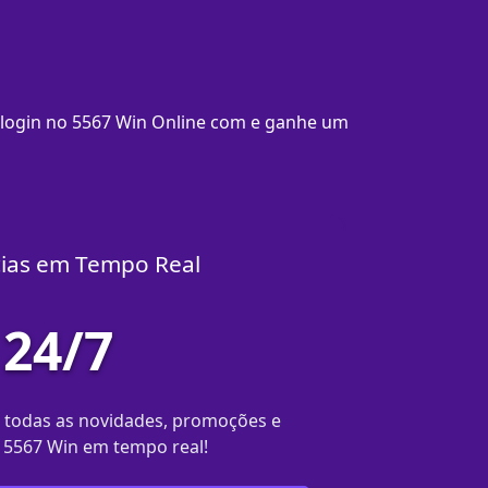
 login no 5567 Win Online com e ganhe um
cias em Tempo Real
24/7
e todas as novidades, promoções e
 5567 Win em tempo real!