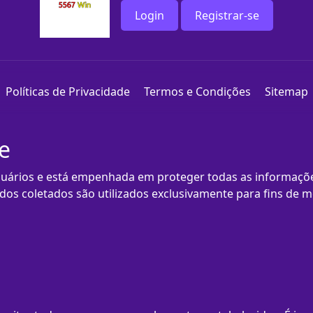
Login
Registrar-se
Políticas de Privacidade
Termos e Condições
Sitemap
de
usuários e está empenhada em proteger todas as informaçõ
os coletados são utilizados exclusivamente para fins de m