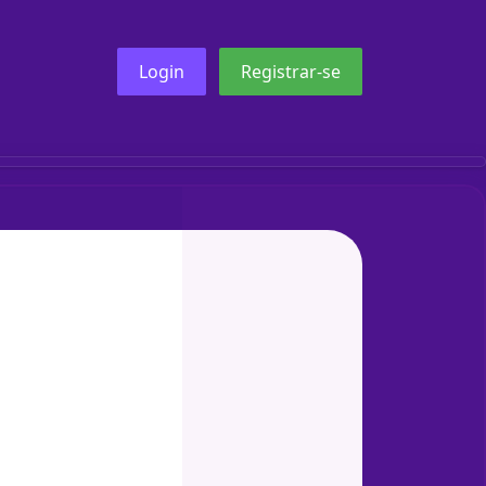
Login
Registrar-se