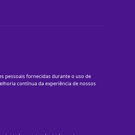
es pessoais fornecidas durante o uso de
elhoria contínua da experiência de nossos