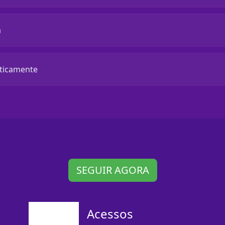
a
aticamente
SEGUIR AGORA
Acessos