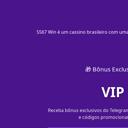
5567 Win é um cassino brasileiro com uma
🎁 Bônus Exclu
VIP
Receba bônus exclusivos do Telegra
e códigos promocionai