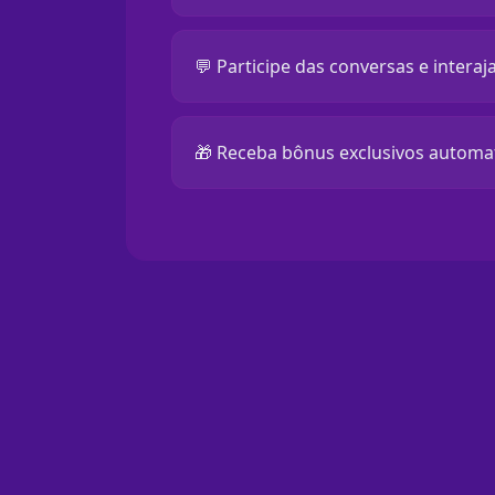
💬 Participe das conversas e interaj
🎁 Receba bônus exclusivos autom