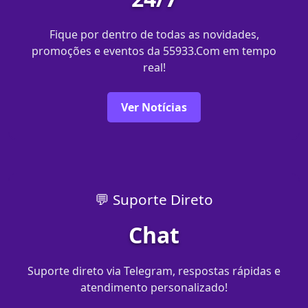
Fique por dentro de todas as novidades,
promoções e eventos da 55933.Com em tempo
real!
Ver Notícias
💬 Suporte Direto
Chat
Suporte direto via Telegram, respostas rápidas e
atendimento personalizado!