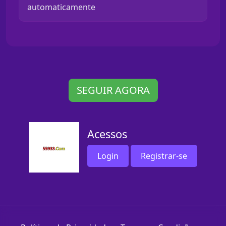
automaticamente
SEGUIR AGORA
Acessos
Login
Registrar-se