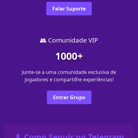
Falar Suporte
👥 Comunidade VIP
1000+
Junte-se a uma comunidade exclusiva de
jogadores e compartilhe experiências!
Entrar Grupo
📱 Como Seguir no Telegram