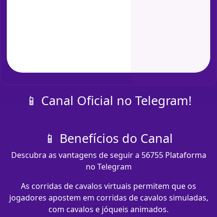
📱 Canal Oficial no Telegram!
📱 Benefícios do Canal
Descubra as vantagens de seguir a 56755 Plataforma
no Telegram
As corridas de cavalos virtuais permitem que os
jogadores apostem em corridas de cavalos simuladas,
com cavalos e jóqueis animados.