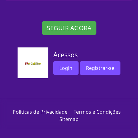
SEGUIR AGORA
Acessos
Login
Registrar-se
Políticas de Privacidade
Termos e Condições
Sitemap