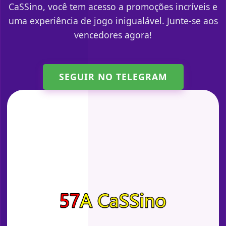
CaSSino, você tem acesso a promoções incríveis e
uma experiência de jogo inigualável. Junte-se aos
vencedores agora!
SEGUIR NO TELEGRAM