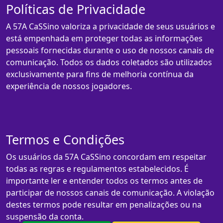
Políticas de Privacidade
A 57A CaSSino valoriza a privacidade de seus usuários e
está empenhada em proteger todas as informações
pessoais fornecidas durante o uso de nossos canais de
comunicação. Todos os dados coletados são utilizados
exclusivamente para fins de melhoria contínua da
experiência de nossos jogadores.
Termos e Condições
Os usuários da 57A CaSSino concordam em respeitar
todas as regras e regulamentos estabelecidos. É
importante ler e entender todos os termos antes de
participar de nossos canais de comunicação. A violação
destes termos pode resultar em penalizações ou na
suspensão da conta.