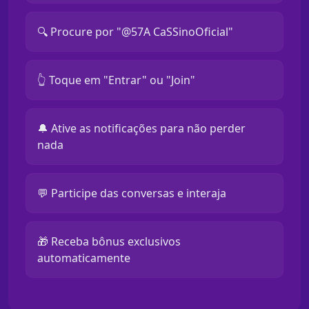
🔍 Procure por "@57A CaSSinoOficial"
👆 Toque em "Entrar" ou "Join"
🔔 Ative as notificações para não perder
nada
💬 Participe das conversas e interaja
🎁 Receba bônus exclusivos
automaticamente