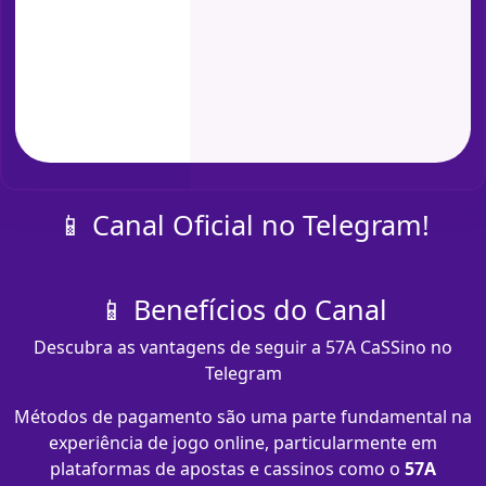
📱 Canal Oficial no Telegram!
📱 Benefícios do Canal
Descubra as vantagens de seguir a 57A CaSSino no
Telegram
Métodos de pagamento são uma parte fundamental na
experiência de jogo online, particularmente em
plataformas de apostas e cassinos como o
57A