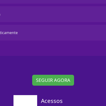
a
aticamente
SEGUIR AGORA
Acessos