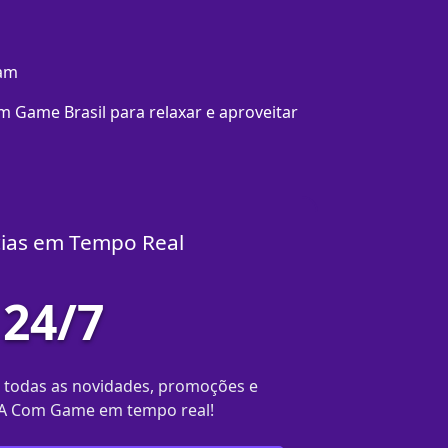
ram
 Game Brasil para relaxar e aproveitar
cias em Tempo Real
24/7
e todas as novidades, promoções e
7A Com Game em tempo real!