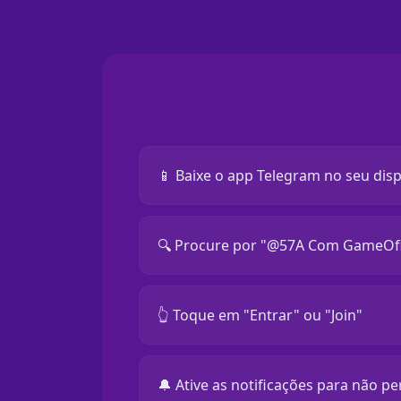
📱 Baixe o app Telegram no seu disp
🔍 Procure por "@57A Com GameOfi
👆 Toque em "Entrar" ou "Join"
🔔 Ative as notificações para não p