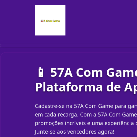
📱 57A Com Gam
Plataforma de A
Cadastre-se na 57A Com Game para gan
em cada recarga. Com a 57A Com Game,
promoções incríveis e uma experiência d
Junte-se aos vencedores agora!