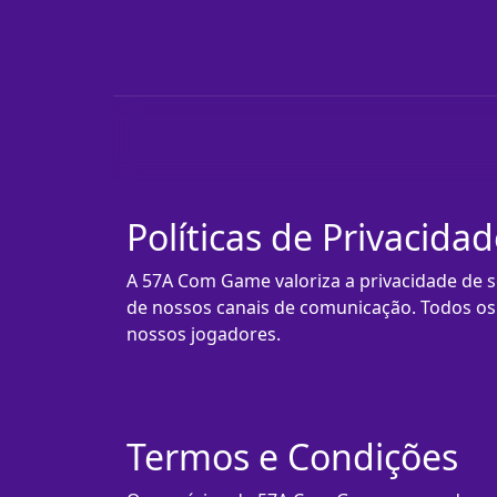
Políticas de Privacida
A 57A Com Game valoriza a privacidade de 
de nossos canais de comunicação. Todos os 
nossos jogadores.
Termos e Condições