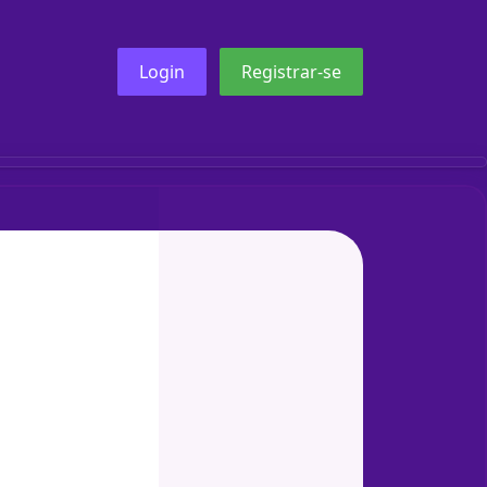
Login
Registrar-se