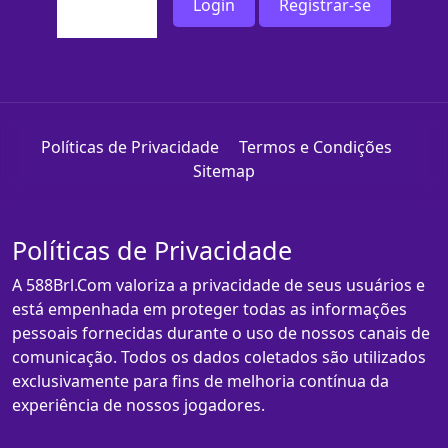
Login
Registrar-se
Políticas de Privacidade
Termos e Condições
Sitemap
Políticas de Privacidade
A 588Brl.Com valoriza a privacidade de seus usuários e
está empenhada em proteger todas as informações
pessoais fornecidas durante o uso de nossos canais de
comunicação. Todos os dados coletados são utilizados
exclusivamente para fins de melhoria contínua da
experiência de nossos jogadores.