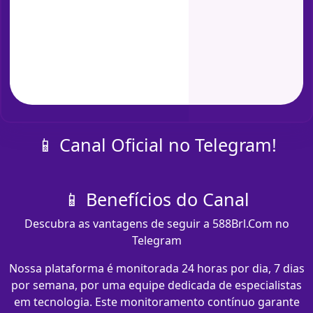
📱 Canal Oficial no Telegram!
📱 Benefícios do Canal
Descubra as vantagens de seguir a 588Brl.Com no
Telegram
Nossa plataforma é monitorada 24 horas por dia, 7 dias
por semana, por uma equipe dedicada de especialistas
em tecnologia. Este monitoramento contínuo garante