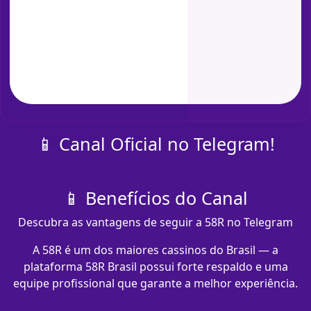
📱 Canal Oficial no Telegram!
📱 Benefícios do Canal
Descubra as vantagens de seguir a 58R no Telegram
A 58R é um dos maiores cassinos do Brasil — a
plataforma 58R Brasil possui forte respaldo e uma
equipe profissional que garante a melhor experiência.