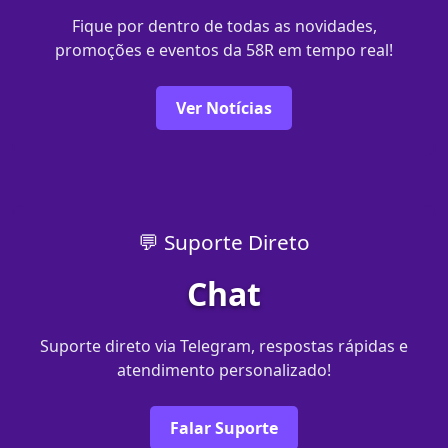
Fique por dentro de todas as novidades,
promoções e eventos da 58R em tempo real!
Ver Notícias
💬 Suporte Direto
Chat
Suporte direto via Telegram, respostas rápidas e
atendimento personalizado!
Falar Suporte