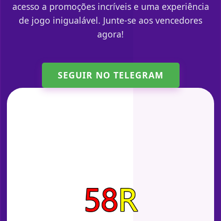
acesso a promoções incríveis e uma experiência
de jogo inigualável. Junte-se aos vencedores
agora!
SEGUIR NO TELEGRAM