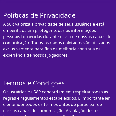
Políticas de Privacidade
A 58R valoriza a privacidade de seus usuários e está
empenhada em proteger todas as informações
pessoais fornecidas durante o uso de nossos canais de
comunicação. Todos os dados coletados são utilizados
exclusivamente para fins de melhoria contínua da
experiência de nossos jogadores.
Termos e Condições
Os usuários da 58R concordam em respeitar todas as
regras e regulamentos estabelecidos. É importante ler
e entender todos os termos antes de participar de
nossos canais de comunicação. A violação destes