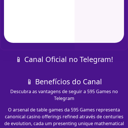
📱 Canal Oficial no Telegram!
📱 Benefícios do Canal
Descubra as vantagens de seguir a 595 Games no
Telegram
O arsenal de table games da 595 Games representa
canonical casino offerings refined através de centuries
de evolution, cada um presenting unique mathematical