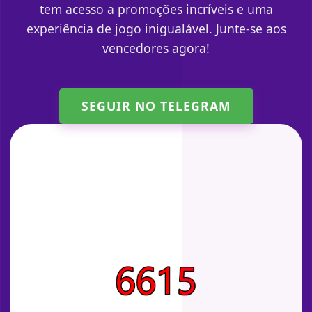
tem acesso a promoções incríveis e uma
experiência de jogo inigualável. Junte-se aos
vencedores agora!
SEGUIR NO TELEGRAM