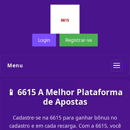
Login
Registrar-se
Menu
📱 6615 A Melhor Plataforma
de Apostas
Cadastre-se na 6615 para ganhar bônus no
cadastro e em cada recarga. Com a 6615, você