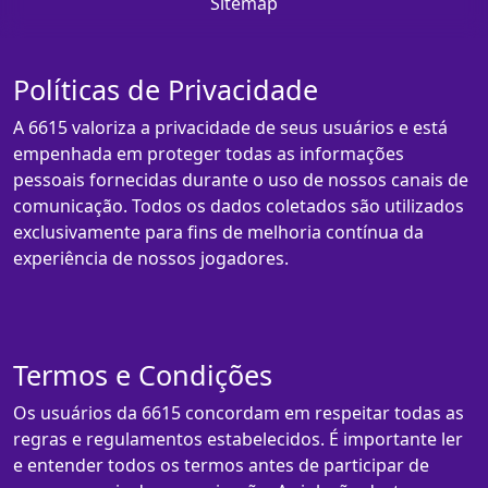
Sitemap
Políticas de Privacidade
A 6615 valoriza a privacidade de seus usuários e está
empenhada em proteger todas as informações
pessoais fornecidas durante o uso de nossos canais de
comunicação. Todos os dados coletados são utilizados
exclusivamente para fins de melhoria contínua da
experiência de nossos jogadores.
Termos e Condições
Os usuários da 6615 concordam em respeitar todas as
regras e regulamentos estabelecidos. É importante ler
e entender todos os termos antes de participar de