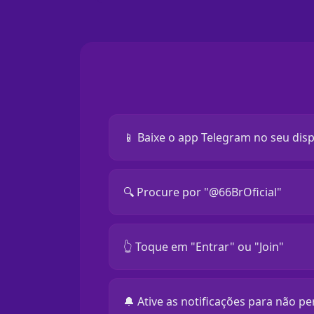
📱 Baixe o app Telegram no seu disp
🔍 Procure por "@66BrOficial"
👆 Toque em "Entrar" ou "Join"
🔔 Ative as notificações para não p