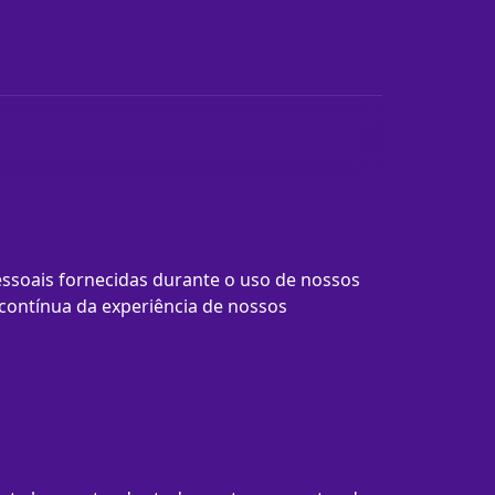
essoais fornecidas durante o uso de nossos
 contínua da experiência de nossos