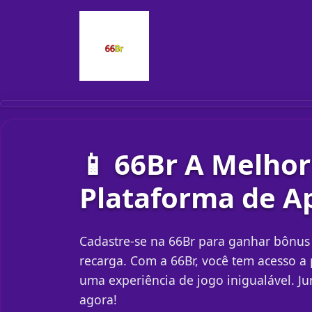
📱 66Br A Melhor
Plataforma de A
Cadastre-se na 66Br para ganhar bônus
recarga. Com a 66Br, você tem acesso a 
uma experiência de jogo inigualável. J
agora!