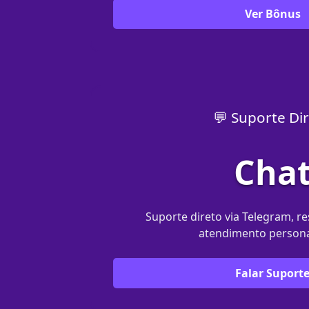
Ver Bônus
💬 Suporte Di
Cha
Suporte direto via Telegram, r
atendimento persona
Falar Suport