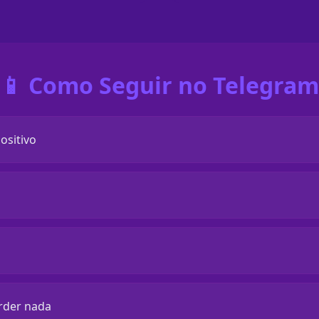
📱 Como Seguir no Telegram
ositivo
erder nada