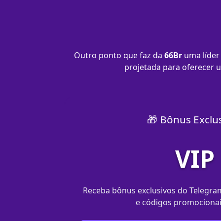
Outro ponto que faz da
66Br
uma líder 
projetada para oferecer u
🎁 Bônus Exclu
VIP
Receba bônus exclusivos do Telegra
e códigos promocionai