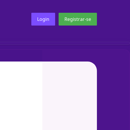
Login
Registrar-se