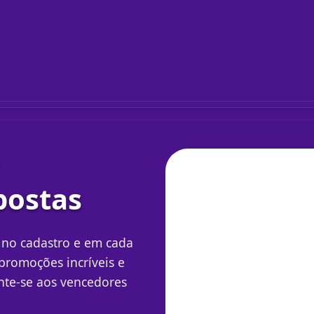
postas
 no cadastro e em cada
promoções incríveis e
unte-se aos vencedores