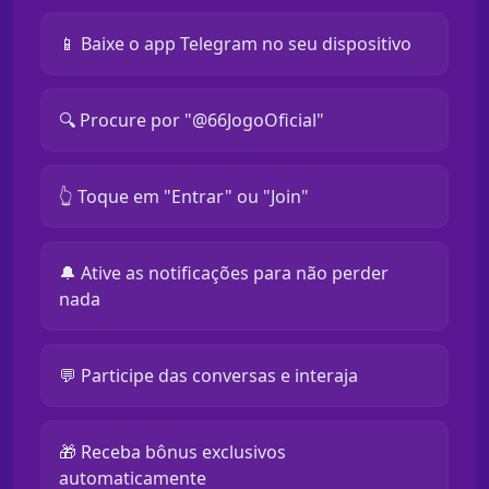
📱 Baixe o app Telegram no seu dispositivo
🔍 Procure por "@66JogoOficial"
👆 Toque em "Entrar" ou "Join"
🔔 Ative as notificações para não perder
nada
💬 Participe das conversas e interaja
🎁 Receba bônus exclusivos
automaticamente