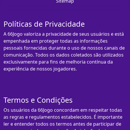
Sitemap
Políticas de Privacidade
A 66Jogo valoriza a privacidade de seus usuários e está
empenhada em proteger todas as informações
pessoais fornecidas durante o uso de nossos canais de
comunicação. Todos os dados coletados são utilizados
exclusivamente para fins de melhoria contínua da
experiência de nossos jogadores.
Termos e Condições
Os usuários da 66Jogo concordam em respeitar todas
as regras e regulamentos estabelecidos. É importante
ler e entender todos os termos antes de participar de