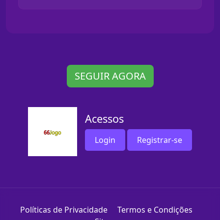
SEGUIR AGORA
Acessos
Login
Registrar-se
Políticas de Privacidade
Termos e Condições