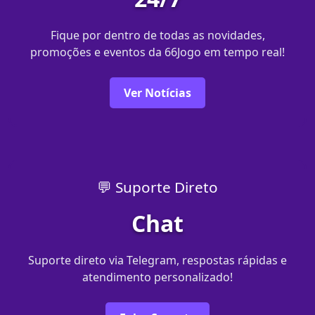
Fique por dentro de todas as novidades,
promoções e eventos da 66Jogo em tempo real!
Ver Notícias
💬 Suporte Direto
Chat
Suporte direto via Telegram, respostas rápidas e
atendimento personalizado!