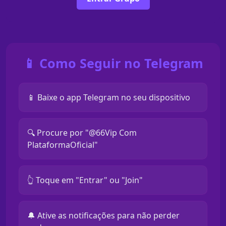
📱 Como Seguir no Telegram
📱 Baixe o app Telegram no seu dispositivo
🔍 Procure por "@66Vip Com
PlataformaOficial"
👆 Toque em "Entrar" ou "Join"
🔔 Ative as notificações para não perder