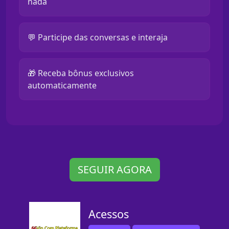
nada
💬 Participe das conversas e interaja
🎁 Receba bônus exclusivos
automaticamente
SEGUIR AGORA
Acessos