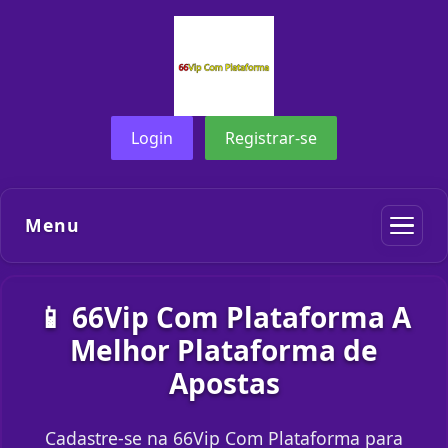
Login
Registrar-se
Menu
📱 66Vip Com Plataforma A
Melhor Plataforma de
Apostas
Cadastre-se na 66Vip Com Plataforma para