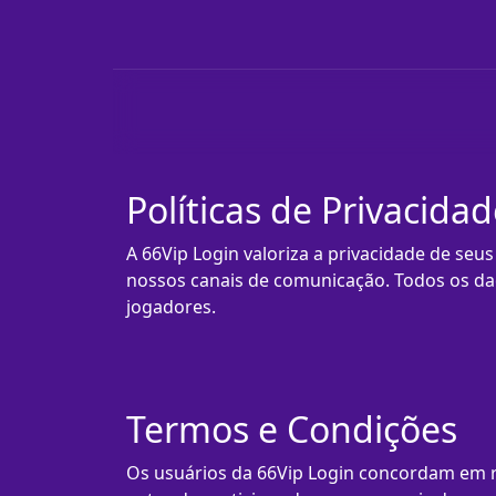
Políticas de Privacida
A 66Vip Login valoriza a privacidade de se
nossos canais de comunicação. Todos os dad
jogadores.
Termos e Condições
Os usuários da 66Vip Login concordam em re