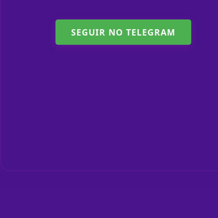
SEGUIR NO TELEGRAM