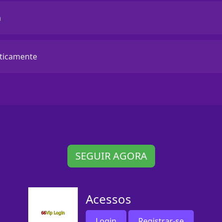
a
aticamente
SEGUIR AGORA
Acessos
Login
Registrar-se