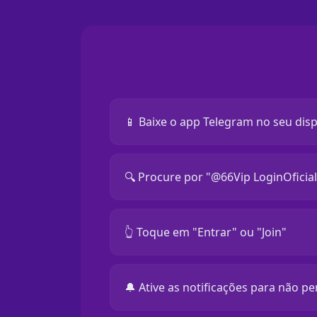
📱 Baixe o app Telegram no seu disp
🔍 Procure por "@66Vip LoginOficial
👆 Toque em "Entrar" ou "Join"
🔔 Ative as notificações para não p