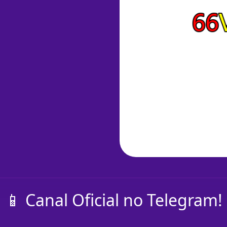
📱 Canal Oficial no Telegram!