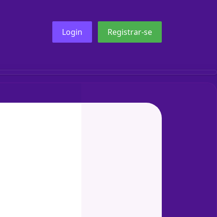
Login
Registrar-se