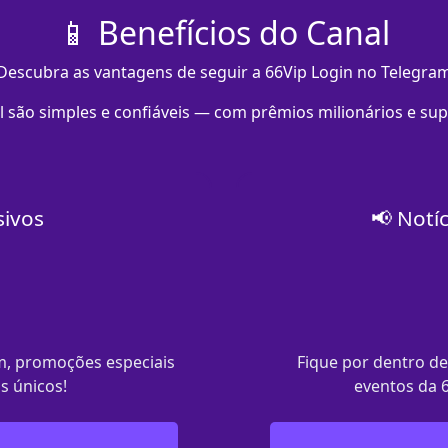
📱 Benefícios do Canal
Descubra as vantagens de seguir a 66Vip Login no Telegra
il são simples e confiáveis — com prêmios milionários e sup
sivos
📢 Notí
m, promoções especiais
Fique por dentro d
s únicos!
eventos da 