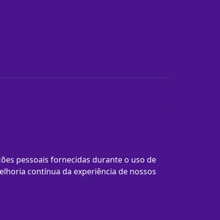
ões pessoais fornecidas durante o uso de
elhoria contínua da experiência de nossos