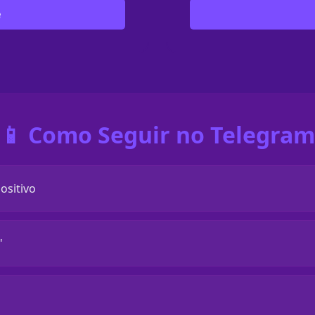
e
📱 Como Seguir no Telegram
ositivo
"