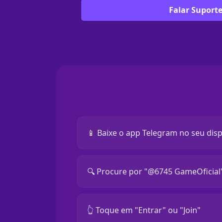
Falar Suport
📱 Baixe o app Telegram no seu disp
🔍 Procure por "@6745 GameOficial
👆 Toque em "Entrar" ou "Join"