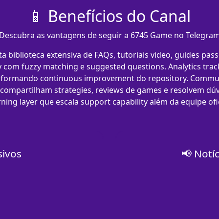
📱 Benefícios do Canal
Descubra as vantagens de seguir a 6745 Game no Telegra
a biblioteca extensiva de FAQs, tutoriais video, guides pas
y com fuzzy matching e suggested questions. Analytics trac
s, informando continuous improvement do repository. Comm
compartilham strategies, reviews de games e resolvem dúv
rning layer que escala support capability além da equipe ofic
sivos
📢 Notí