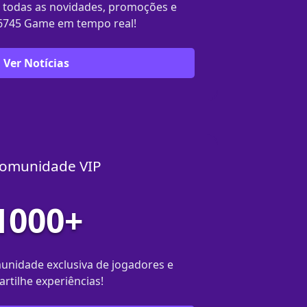
e todas as novidades, promoções e
6745 Game em tempo real!
Ver Notícias
Comunidade VIP
1000+
unidade exclusiva de jogadores e
rtilhe experiências!