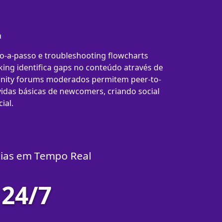
m
so-a-passo e troubleshooting flowcharts
king identifica gaps no conteúdo através de
unity forums moderados permitem peer-to-
idas básicas de newcomers, criando social
ial.
cias em Tempo Real
24/7