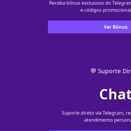
Receba bônus exclusivos do Telegra
e códigos promocionai
Ver Bônus
💬 Suporte Di
Cha
Suporte direto via Telegram, r
atendimento persona