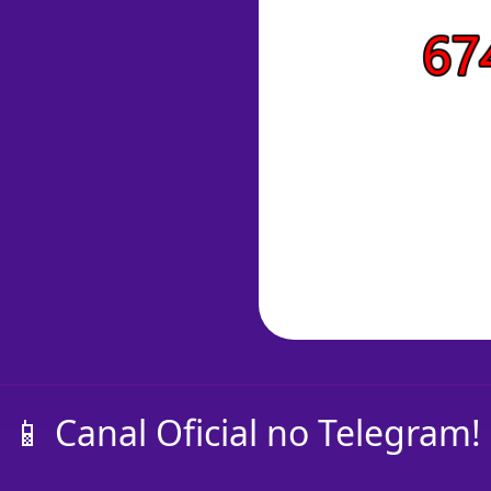
📱 Canal Oficial no Telegram!