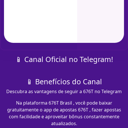
📱 Canal Oficial no Telegram!
📱 Benefícios do Canal
Descubra as vantagens de seguir a 676T no Telegram
Na plataforma 676T Brasil , você pode baixar
gratuitamente o app de apostas 676T , fazer apostas
com facilidade e aproveitar bônus constantemente
atualizados.