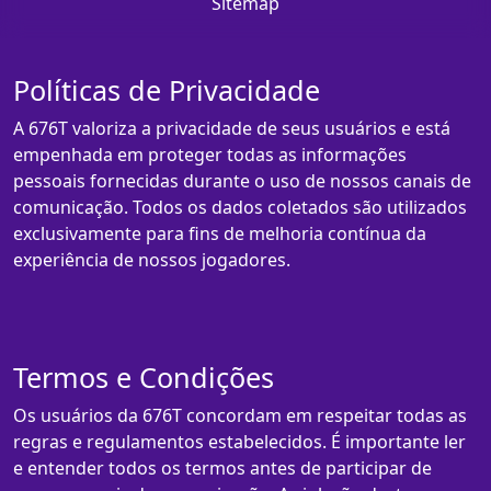
Sitemap
Políticas de Privacidade
A 676T valoriza a privacidade de seus usuários e está
empenhada em proteger todas as informações
pessoais fornecidas durante o uso de nossos canais de
comunicação. Todos os dados coletados são utilizados
exclusivamente para fins de melhoria contínua da
experiência de nossos jogadores.
Termos e Condições
Os usuários da 676T concordam em respeitar todas as
regras e regulamentos estabelecidos. É importante ler
e entender todos os termos antes de participar de