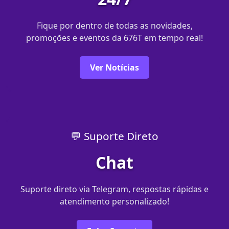
Fique por dentro de todas as novidades,
promoções e eventos da 676T em tempo real!
Ver Notícias
💬 Suporte Direto
Chat
Suporte direto via Telegram, respostas rápidas e
atendimento personalizado!