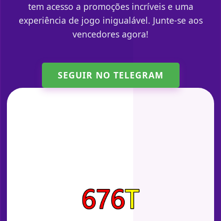
tem acesso a promoções incríveis e uma
experiência de jogo inigualável. Junte-se aos
vencedores agora!
SEGUIR NO TELEGRAM