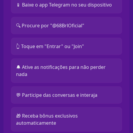
📱 Baixe o app Telegram no seu dispositivo
🔍 Procure por "@68BrlOficial"
👆 Toque em "Entrar" ou "Join"
🔔 Ative as notificações para não perder
nada
💬 Participe das conversas e interaja
🎁 Receba bônus exclusivos
automaticamente