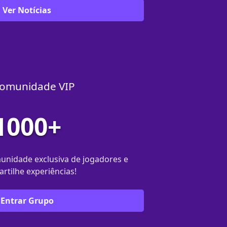
Ver Notícias
Comunidade VIP
1000+
unidade exclusiva de jogadores e
rtilhe experiências!
Entrar Grupo