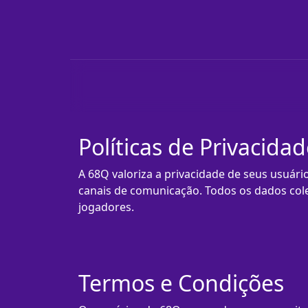
Políticas de Privacida
A 68Q valoriza a privacidade de seus usuár
canais de comunicação. Todos os dados cole
jogadores.
Termos e Condições