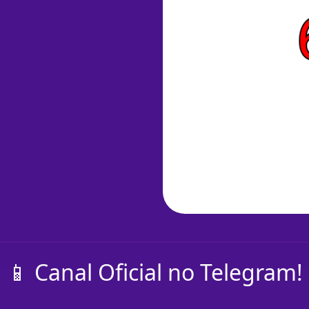
📱 Canal Oficial no Telegram!