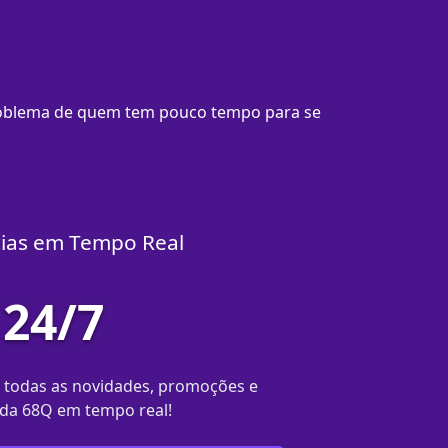
problema de quem tem pouco tempo para se
cias em Tempo Real
24/7
e todas as novidades, promoções e
da 68Q em tempo real!