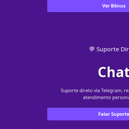
Ver Bônus
💬 Suporte Di
Cha
Suporte direto via Telegram, r
atendimento persona
Falar Suport