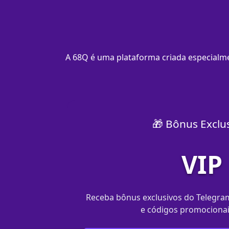
A 68Q é uma plataforma criada especialm
🎁 Bônus Exclu
VIP
Receba bônus exclusivos do Telegra
e códigos promocionai