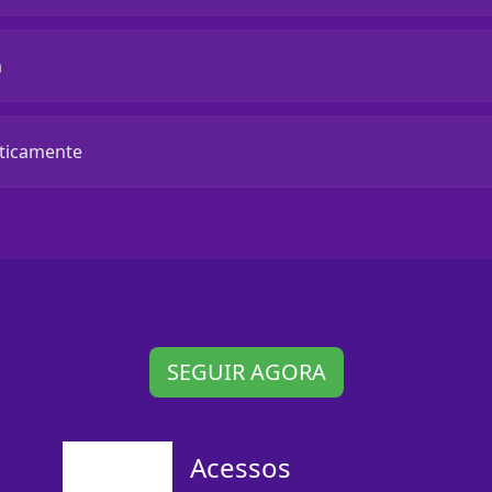
a
aticamente
SEGUIR AGORA
Acessos