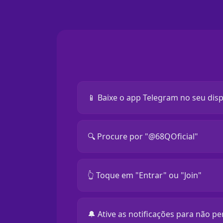
📱 Baixe o app Telegram no seu disp
🔍 Procure por "@68QOficial"
👆 Toque em "Entrar" ou "Join"
🔔 Ative as notificações para não p