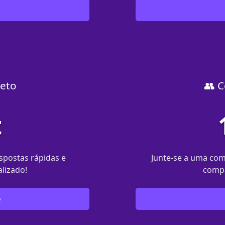
reto
👥 
t
espostas rápidas e
Junte-se a uma com
lizado!
compa
e