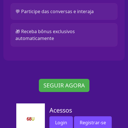
💬 Participe das conversas e interaja
🎁 Receba bônus exclusivos
automaticamente
SEGUIR AGORA
Acessos
Login
Registrar-se