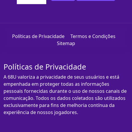
Políticas de Privacidade
Termos e Condições
Sitemap
Políticas de Privacidade
A 68U valoriza a privacidade de seus usuários e está
empenhada em proteger todas as informações
pessoais fornecidas durante o uso de nossos canais de
comunicação. Todos os dados coletados são utilizados
exclusivamente para fins de melhoria contínua da
experiência de nossos jogadores.