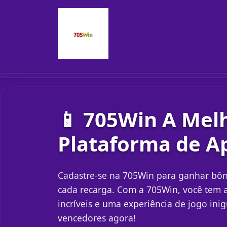
📱 705Win A Mel
Plataforma de A
Cadastre-se na 705Win para ganhar bôn
cada recarga. Com a 705Win, você tem 
incríveis e uma experiência de jogo inig
vencedores agora!