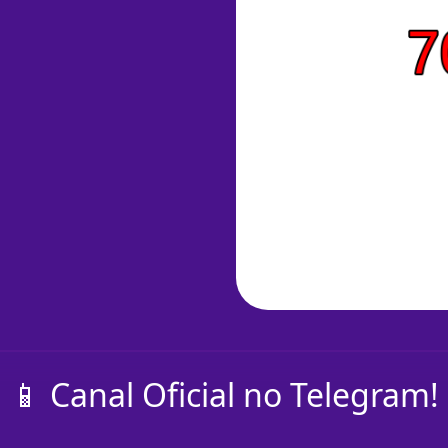
📱 Canal Oficial no Telegram!