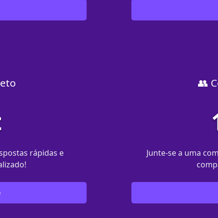
reto
👥 
t
espostas rápidas e
Junte-se a uma com
lizado!
compa
e