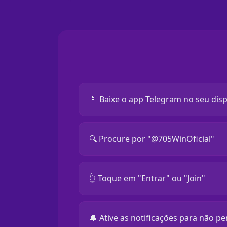
📱 Baixe o app Telegram no seu disp
🔍 Procure por "@705WinOficial"
👆 Toque em "Entrar" ou "Join"
🔔 Ative as notificações para não p