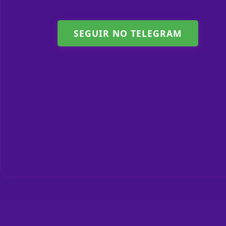
SEGUIR NO TELEGRAM