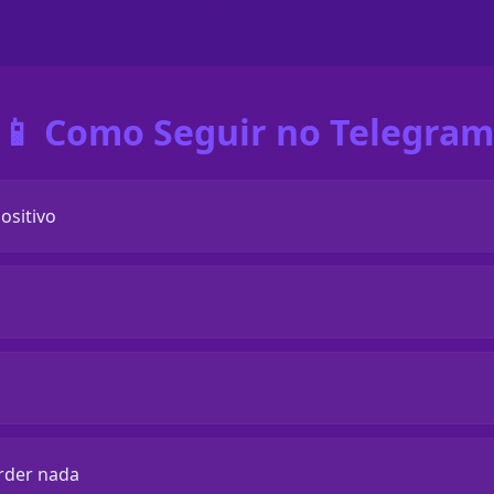
📱 Como Seguir no Telegram
ositivo
erder nada