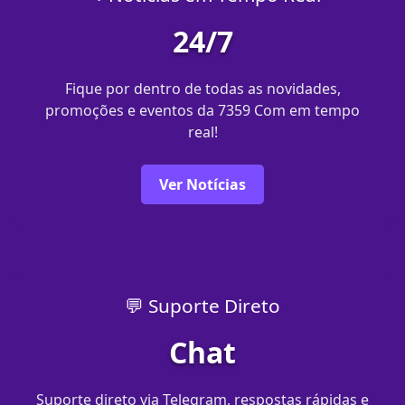
24/7
Fique por dentro de todas as novidades,
promoções e eventos da 7359 Com em tempo
real!
Ver Notícias
💬 Suporte Direto
Chat
Suporte direto via Telegram, respostas rápidas e