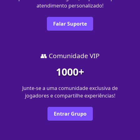
atendimento personalizado!
Falar Suporte
👥 Comunidade VIP
1000+
Junte-se a uma comunidade exclusiva de
jogadores e compartilhe experiências!
Entrar Grupo