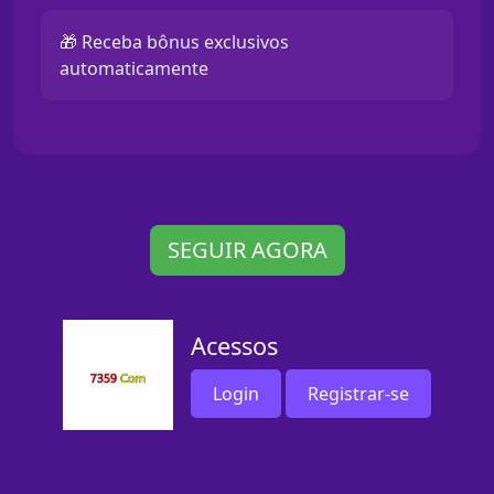
🎁 Receba bônus exclusivos
automaticamente
SEGUIR AGORA
Acessos
Login
Registrar-se