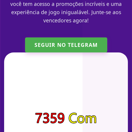
você tem acesso a promoções incríveis e uma
experiência de jogo inigualável. Junte-se aos
vencedores agora!
SEGUIR NO TELEGRAM