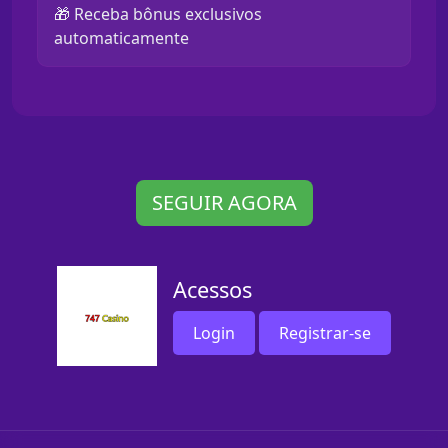
🎁 Receba bônus exclusivos
automaticamente
SEGUIR AGORA
Acessos
Login
Registrar-se