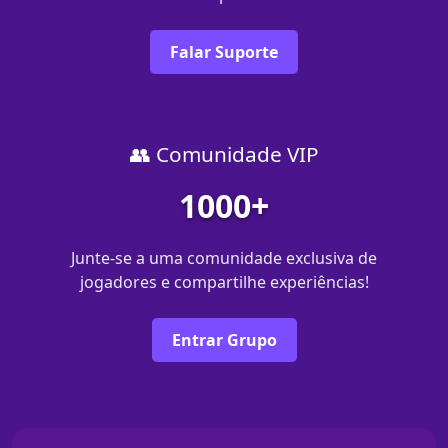
Falar Suporte
👥 Comunidade VIP
1000+
Junte-se a uma comunidade exclusiva de
jogadores e compartilhe experiências!
Entrar Grupo