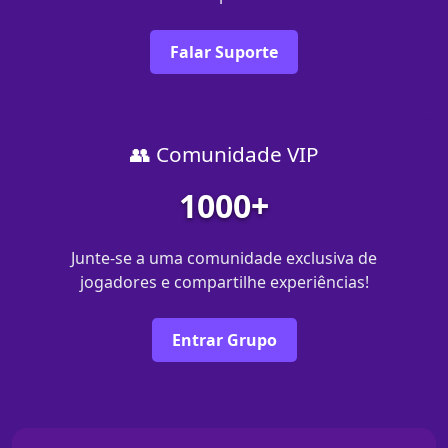
Falar Suporte
👥 Comunidade VIP
1000+
Junte-se a uma comunidade exclusiva de
jogadores e compartilhe experiências!
Entrar Grupo