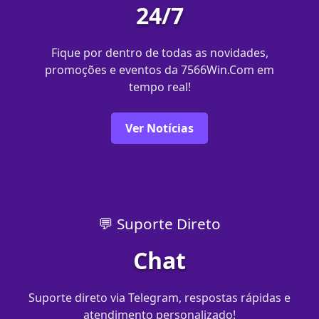
24/7
Fique por dentro de todas as novidades,
promoções e eventos da 7566Win.Com em
tempo real!
Ver Notícias
💬 Suporte Direto
Chat
Suporte direto via Telegram, respostas rápidas e
atendimento personalizado!