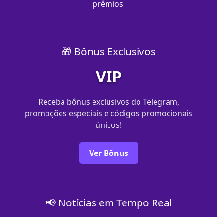
prêmios.
🎁 Bônus Exclusivos
VIP
Receba bônus exclusivos do Telegram,
promoções especiais e códigos promocionais
únicos!
Ver Bônus
📢 Notícias em Tempo Real