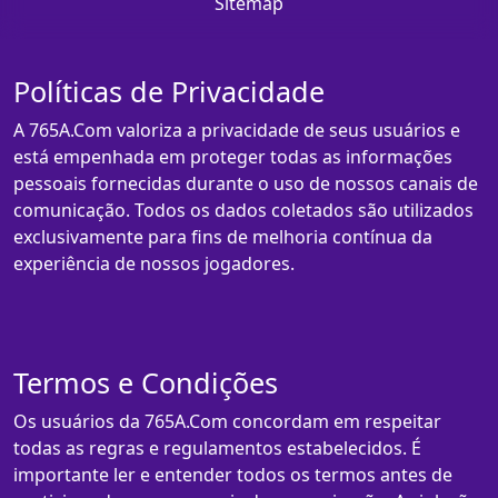
Sitemap
Políticas de Privacidade
A 765A.Com valoriza a privacidade de seus usuários e
está empenhada em proteger todas as informações
pessoais fornecidas durante o uso de nossos canais de
comunicação. Todos os dados coletados são utilizados
exclusivamente para fins de melhoria contínua da
experiência de nossos jogadores.
Termos e Condições
Os usuários da 765A.Com concordam em respeitar
todas as regras e regulamentos estabelecidos. É
importante ler e entender todos os termos antes de