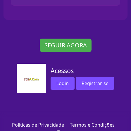
SEGUIR AGORA
Acessos
Login
Registrar-se
Políticas de Privacidade
Termos e Condições